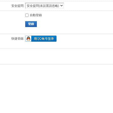
安全提問:
自動登錄
登錄
快捷登錄: