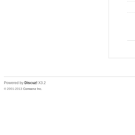
Powered by
Discuz!
X3.2
© 2001-2013
Comsenz Inc.