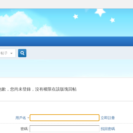
帖子
搜
索
抱歉，您尚未登錄，沒有權限在該版塊回帖
用戶名
立即註冊
密碼:
找回密碼