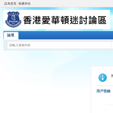
設為首頁
收藏本站
論壇
用戶登錄