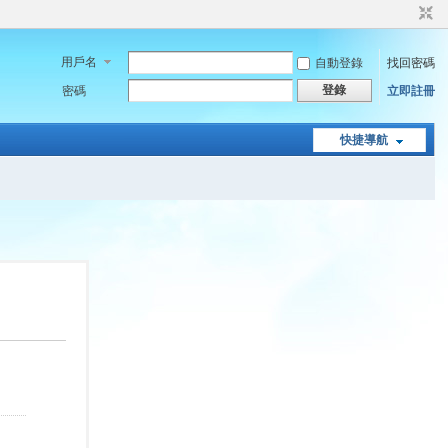
用戶名
自動登錄
找回密碼
登錄
密碼
立即註冊
快捷導航