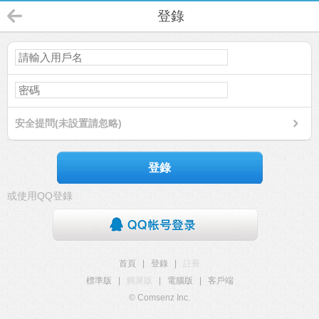
登錄
安全提問(未設置請忽略)
登錄
或使用QQ登錄
首頁
|
登錄
|
註冊
標準版
|
觸屏版
|
電腦版
|
客戶端
© Comsenz Inc.