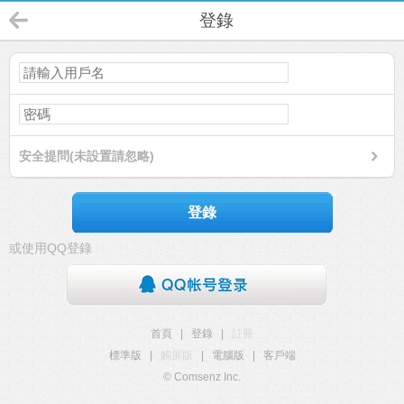
登錄
安全提問(未設置請忽略)
登錄
或使用QQ登錄
首頁
|
登錄
|
註冊
標準版
|
觸屏版
|
電腦版
|
客戶端
© Comsenz Inc.