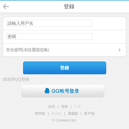
登錄
安全提問(未設置請忽略)
登錄
或使用QQ登錄
首頁
|
登錄
|
註冊
標準版
|
觸屏版
|
電腦版
|
客戶端
© Comsenz Inc.