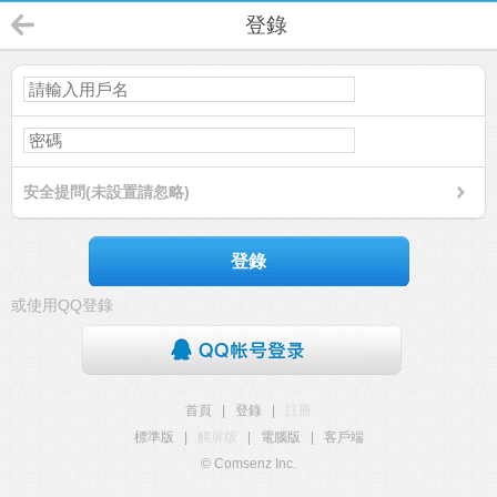
登錄
安全提問(未設置請忽略)
登錄
或使用QQ登錄
首頁
|
登錄
|
註冊
標準版
|
觸屏版
|
電腦版
|
客戶端
© Comsenz Inc.