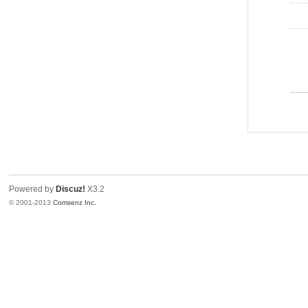
Powered by
Discuz!
X3.2
© 2001-2013
Comsenz Inc.