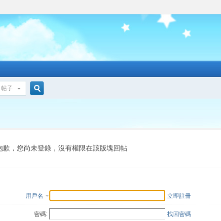
帖子
搜
索
抱歉，您尚未登錄，沒有權限在該版塊回帖
用戶名
立即註冊
密碼:
找回密碼