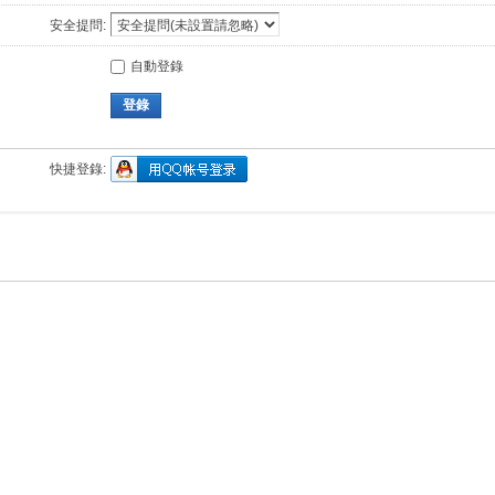
安全提問:
自動登錄
登錄
快捷登錄: