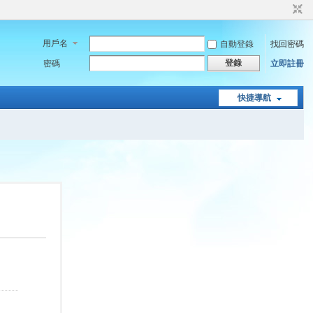
用戶名
自動登錄
找回密碼
登錄
密碼
立即註冊
快捷導航