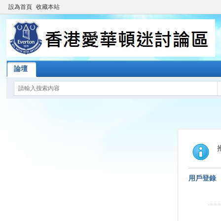
設為首頁
收藏本站
論壇
用戶登錄