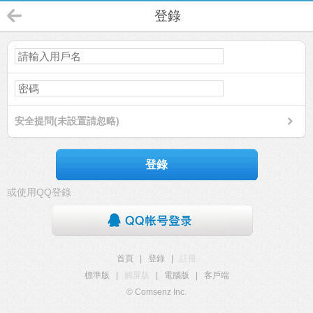
登錄
安全提問(未設置請忽略)
登錄
或使用QQ登錄
首頁
|
登錄
|
註冊
標準版
|
觸屏版
|
電腦版
|
客戶端
© Comsenz Inc.