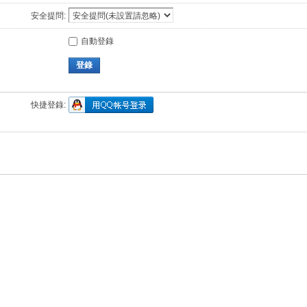
安全提問:
自動登錄
登錄
快捷登錄: