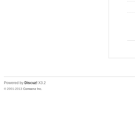
Powered by
Discuz!
X3.2
© 2001-2013
Comsenz Inc.