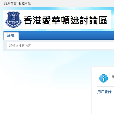
設為首頁
收藏本站
論壇
用戶登錄