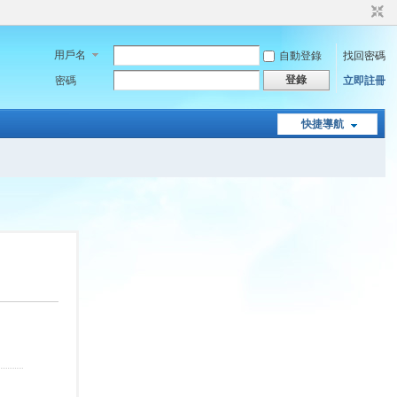
用戶名
自動登錄
找回密碼
登錄
密碼
立即註冊
快捷導航