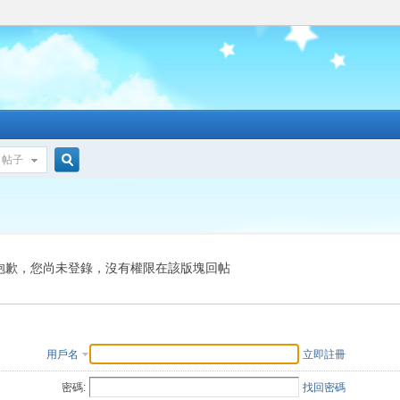
帖子
搜
索
抱歉，您尚未登錄，沒有權限在該版塊回帖
用戶名
立即註冊
密碼:
找回密碼