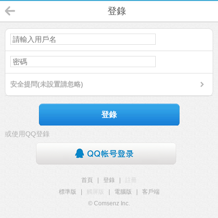
登錄
安全提問(未設置請忽略)
登錄
或使用QQ登錄
首頁
|
登錄
|
註冊
標準版
|
觸屏版
|
電腦版
|
客戶端
© Comsenz Inc.