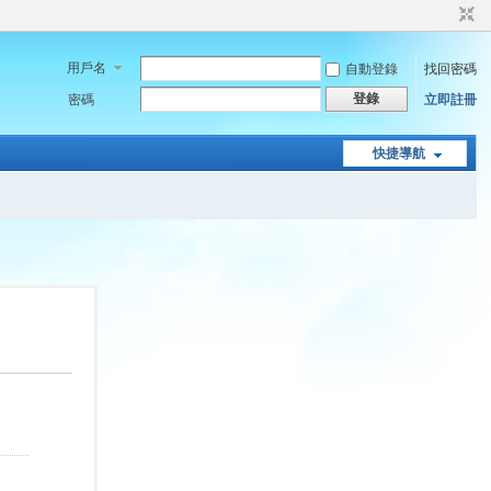
用戶名
自動登錄
找回密碼
登錄
密碼
立即註冊
快捷導航