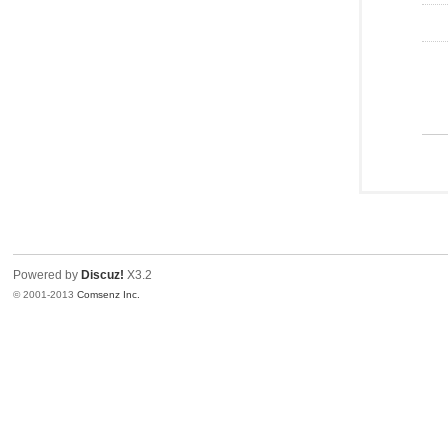
Powered by
Discuz!
X3.2
© 2001-2013
Comsenz Inc.