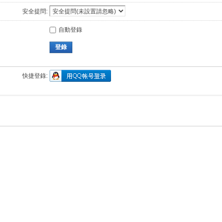
安全提問:
自動登錄
登錄
快捷登錄: