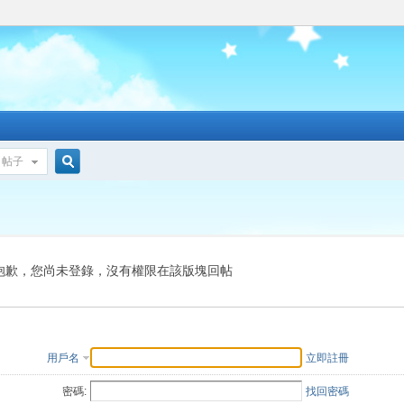
帖子
搜
索
抱歉，您尚未登錄，沒有權限在該版塊回帖
用戶名
立即註冊
密碼:
找回密碼