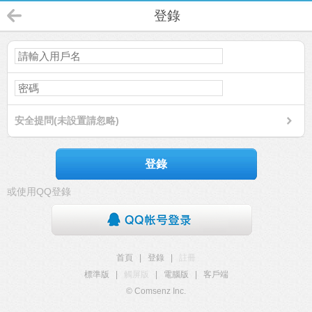
登錄
安全提問(未設置請忽略)
登錄
或使用QQ登錄
首頁
|
登錄
|
註冊
標準版
|
觸屏版
|
電腦版
|
客戶端
© Comsenz Inc.