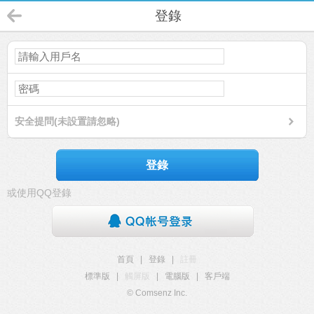
登錄
安全提問(未設置請忽略)
登錄
或使用QQ登錄
首頁
|
登錄
|
註冊
標準版
|
觸屏版
|
電腦版
|
客戶端
© Comsenz Inc.