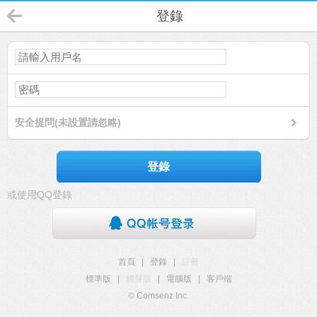
登錄
安全提問(未設置請忽略)
登錄
或使用QQ登錄
首頁
|
登錄
|
註冊
標準版
|
觸屏版
|
電腦版
|
客戶端
© Comsenz Inc.