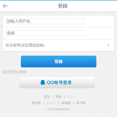
登錄
安全提問(未設置請忽略)
登錄
或使用QQ登錄
首頁
|
登錄
|
註冊
標準版
|
觸屏版
|
電腦版
|
客戶端
© Comsenz Inc.