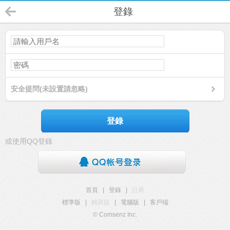
登錄
安全提問(未設置請忽略)
登錄
或使用QQ登錄
首頁
|
登錄
|
註冊
標準版
|
觸屏版
|
電腦版
|
客戶端
© Comsenz Inc.