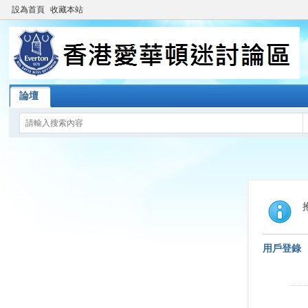
設為首頁
收藏本站
論壇
用戶登錄