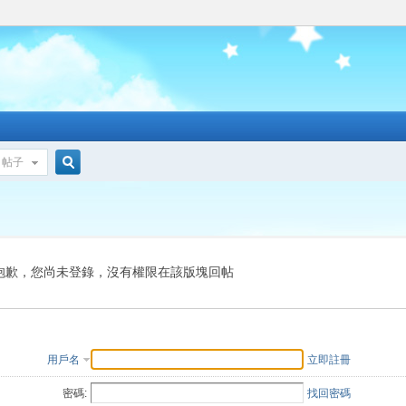
帖子
搜
索
抱歉，您尚未登錄，沒有權限在該版塊回帖
用戶名
立即註冊
密碼:
找回密碼