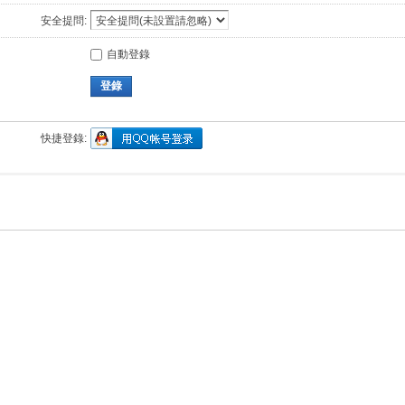
安全提問:
自動登錄
登錄
快捷登錄: