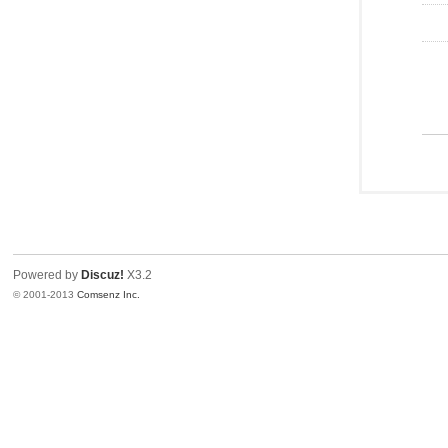
Powered by
Discuz!
X3.2
© 2001-2013
Comsenz Inc.