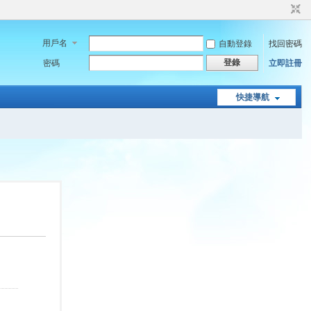
用戶名
自動登錄
找回密碼
登錄
密碼
立即註冊
快捷導航