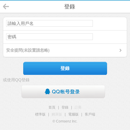
登錄
安全提問(未設置請忽略)
登錄
或使用QQ登錄
首頁
|
登錄
|
註冊
標準版
|
觸屏版
|
電腦版
|
客戶端
© Comsenz Inc.