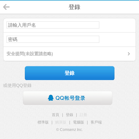
登錄
安全提問(未設置請忽略)
登錄
或使用QQ登錄
首頁
|
登錄
|
註冊
標準版
|
觸屏版
|
電腦版
|
客戶端
© Comsenz Inc.