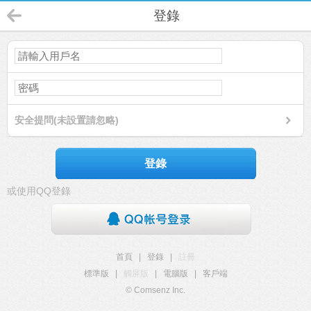
登錄
安全提問(未設置請忽略)
登錄
或使用QQ登錄
首頁
|
登錄
|
註冊
標準版
|
觸屏版
|
電腦版
|
客戶端
© Comsenz Inc.