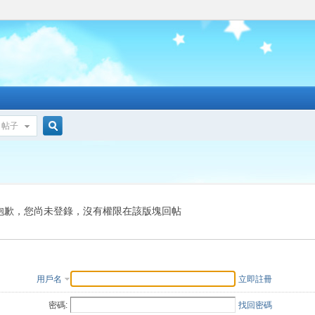
帖子
搜
索
抱歉，您尚未登錄，沒有權限在該版塊回帖
用戶名
立即註冊
密碼:
找回密碼