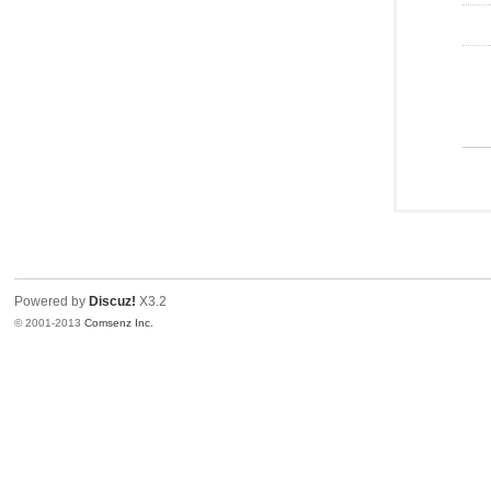
Powered by
Discuz!
X3.2
© 2001-2013
Comsenz Inc.