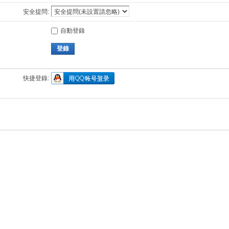
安全提問:
自動登錄
登錄
快捷登錄: