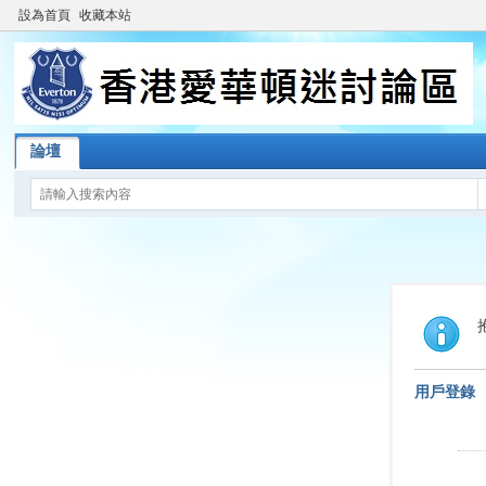
設為首頁
收藏本站
論壇
用戶登錄