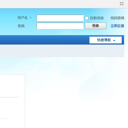
用戶名
自動登錄
找回密碼
登錄
密碼
立即註冊
快捷導航