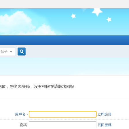
帖子
搜
索
抱歉，您尚未登錄，沒有權限在該版塊回帖
用戶名
立即註冊
密碼:
找回密碼