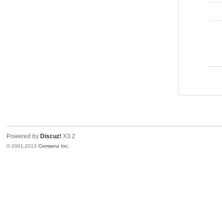
Powered by
Discuz!
X3.2
© 2001-2013
Comsenz Inc.