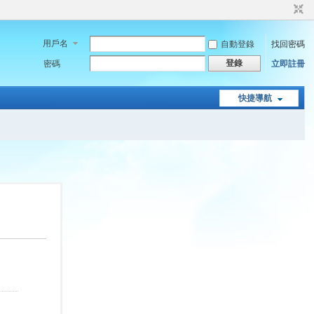
用戶名
自動登錄
找回密碼
登錄
密碼
立即註冊
快捷導航