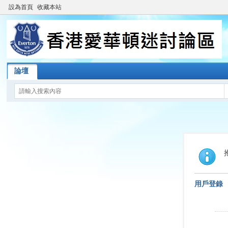
設為首頁
收藏本站
論壇
用戶登錄