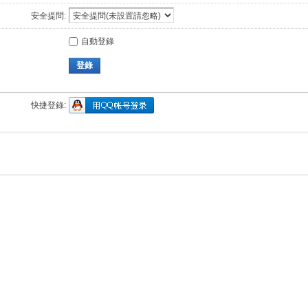
安全提問:
自動登錄
登錄
快捷登錄: