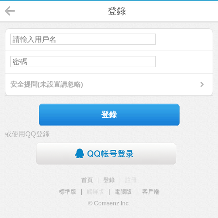
登錄
安全提問(未設置請忽略)
登錄
或使用QQ登錄
首頁
|
登錄
|
註冊
標準版
|
觸屏版
|
電腦版
|
客戶端
© Comsenz Inc.