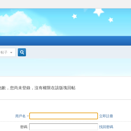
帖子
搜
索
抱歉，您尚未登錄，沒有權限在該版塊回帖
用戶名
立即註冊
密碼:
找回密碼