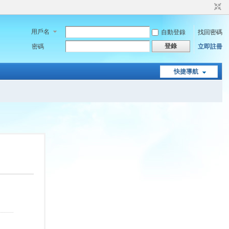
用戶名
自動登錄
找回密碼
登錄
密碼
立即註冊
快捷導航