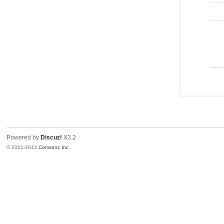
Powered by
Discuz!
X3.2
© 2001-2013
Comsenz Inc.