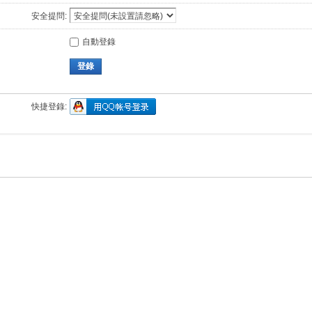
安全提問:
自動登錄
登錄
快捷登錄: