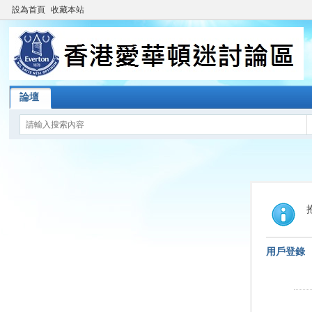
設為首頁
收藏本站
論壇
用戶登錄