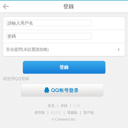
登錄
安全提問(未設置請忽略)
登錄
或使用QQ登錄
首頁
|
登錄
|
註冊
標準版
|
觸屏版
|
電腦版
|
客戶端
© Comsenz Inc.