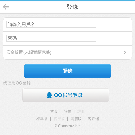
登錄
安全提問(未設置請忽略)
登錄
或使用QQ登錄
首頁
|
登錄
|
註冊
標準版
|
觸屏版
|
電腦版
|
客戶端
© Comsenz Inc.