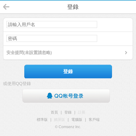
登錄
安全提問(未設置請忽略)
登錄
或使用QQ登錄
首頁
|
登錄
|
註冊
標準版
|
觸屏版
|
電腦版
|
客戶端
© Comsenz Inc.