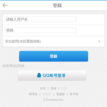
登錄
安全提問(未設置請忽略)
登錄
或使用QQ登錄
首頁
|
登錄
|
註冊
標準版
|
觸屏版
|
電腦版
|
客戶端
© Comsenz Inc.