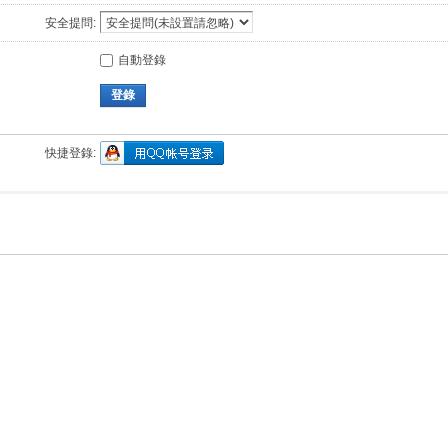
安全提問:
自動登錄
登錄
快捷登錄: