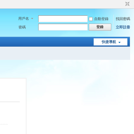
用戶名
自動登錄
找回密碼
登錄
密碼
立即註冊
快捷導航