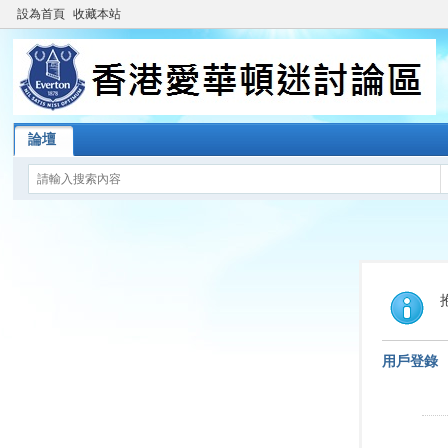
設為首頁
收藏本站
論壇
用戶登錄