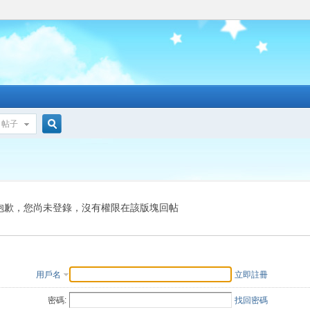
帖子
搜
索
抱歉，您尚未登錄，沒有權限在該版塊回帖
用戶名
立即註冊
密碼:
找回密碼