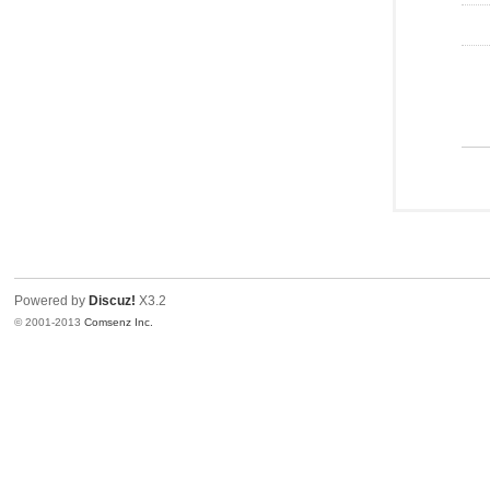
Powered by
Discuz!
X3.2
© 2001-2013
Comsenz Inc.