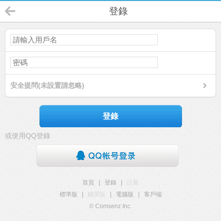
登錄
安全提問(未設置請忽略)
登錄
或使用QQ登錄
首頁
|
登錄
|
註冊
標準版
|
觸屏版
|
電腦版
|
客戶端
© Comsenz Inc.