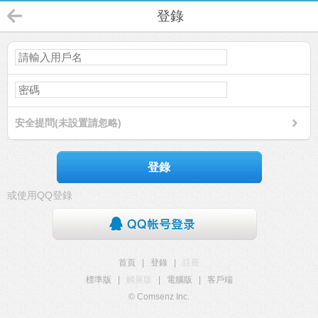
登錄
安全提問(未設置請忽略)
登錄
或使用QQ登錄
首頁
|
登錄
|
註冊
標準版
|
觸屏版
|
電腦版
|
客戶端
© Comsenz Inc.