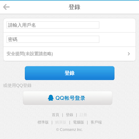
登錄
安全提問(未設置請忽略)
登錄
或使用QQ登錄
首頁
|
登錄
|
註冊
標準版
|
觸屏版
|
電腦版
|
客戶端
© Comsenz Inc.