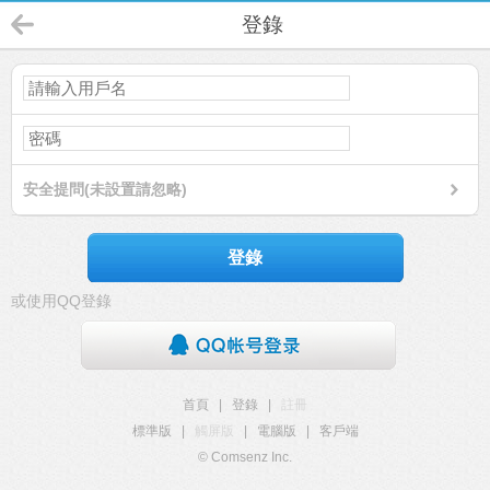
登錄
安全提問(未設置請忽略)
登錄
或使用QQ登錄
首頁
|
登錄
|
註冊
標準版
|
觸屏版
|
電腦版
|
客戶端
© Comsenz Inc.