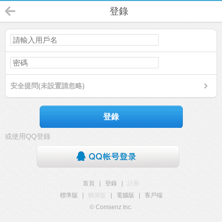
登錄
安全提問(未設置請忽略)
登錄
或使用QQ登錄
首頁
|
登錄
|
註冊
標準版
|
觸屏版
|
電腦版
|
客戶端
© Comsenz Inc.