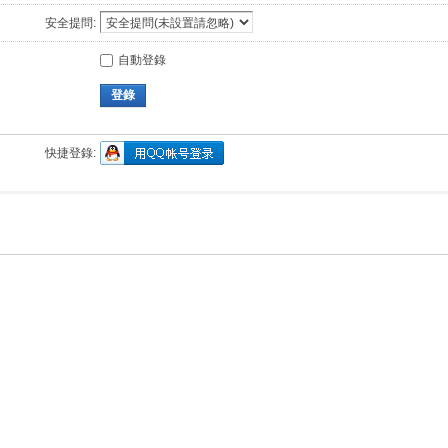
安全提問:
自動登錄
登錄
快捷登錄: