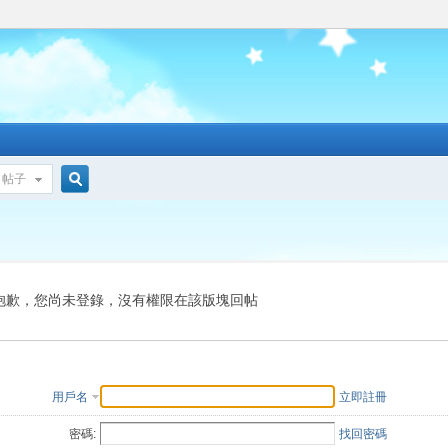
帖子
搜
索
抱歉，您尚未登錄，沒有權限在該版塊回帖
用戶名
立即註冊
密碼:
找回密碼