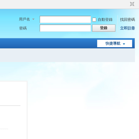
用戶名
自動登錄
找回密碼
登錄
密碼
立即註冊
快捷導航