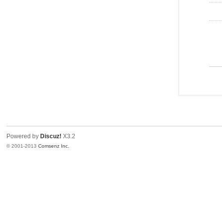
Powered by
Discuz!
X3.2
© 2001-2013
Comsenz Inc.