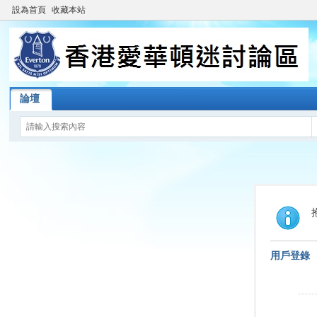
設為首頁
收藏本站
論壇
用戶登錄