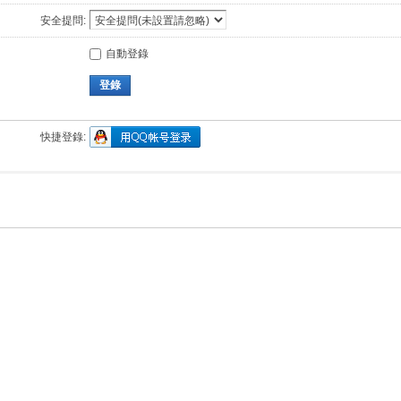
安全提問:
自動登錄
登錄
快捷登錄: