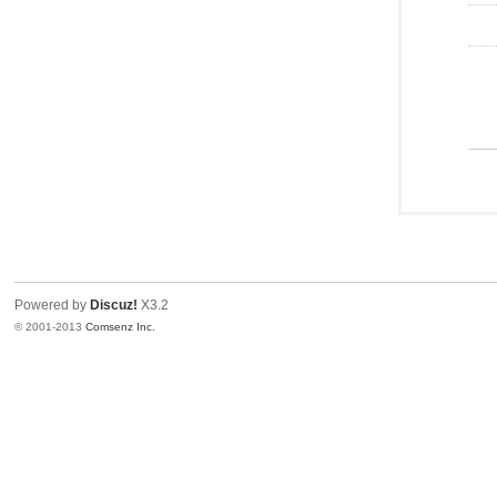
Powered by
Discuz!
X3.2
© 2001-2013
Comsenz Inc.