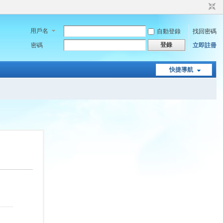
用戶名
自動登錄
找回密碼
登錄
密碼
立即註冊
快捷導航