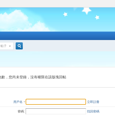
帖子
搜
索
抱歉，您尚未登錄，沒有權限在該版塊回帖
用戶名
立即註冊
密碼:
找回密碼