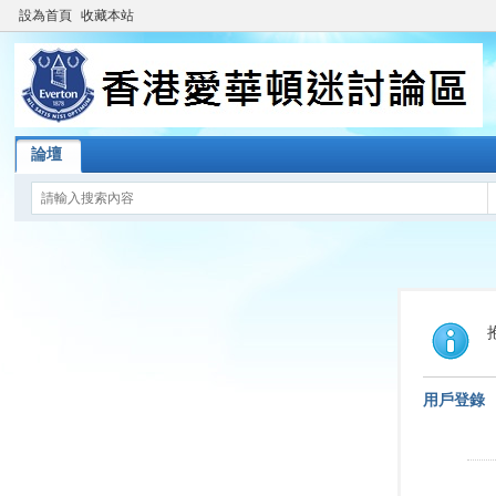
設為首頁
收藏本站
論壇
用戶登錄