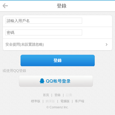
登錄
安全提問(未設置請忽略)
登錄
或使用QQ登錄
首頁
|
登錄
|
註冊
標準版
|
觸屏版
|
電腦版
|
客戶端
© Comsenz Inc.