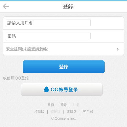
登錄
安全提問(未設置請忽略)
登錄
或使用QQ登錄
首頁
|
登錄
|
註冊
標準版
|
觸屏版
|
電腦版
|
客戶端
© Comsenz Inc.