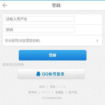
登錄
安全提問(未設置請忽略)
登錄
或使用QQ登錄
首頁
|
登錄
|
註冊
標準版
|
觸屏版
|
電腦版
|
客戶端
© Comsenz Inc.