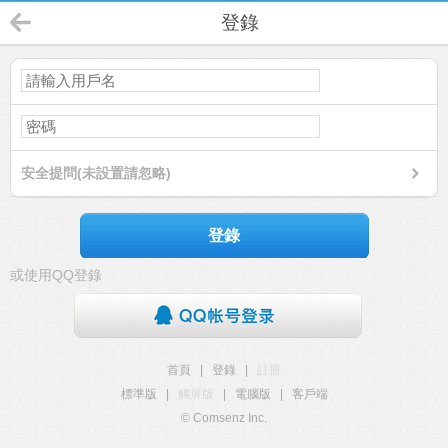
登錄
安全提問(未設置請忽略)
登錄
或使用QQ登錄
首頁
|
登錄
|
註冊
標準版
|
觸屏版
|
電腦版
|
客戶端
© Comsenz Inc.