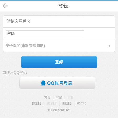
登錄
安全提問(未設置請忽略)
登錄
或使用QQ登錄
首頁
|
登錄
|
註冊
標準版
|
觸屏版
|
電腦版
|
客戶端
© Comsenz Inc.