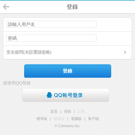
登錄
安全提問(未設置請忽略)
登錄
或使用QQ登錄
首頁
|
登錄
|
註冊
標準版
|
觸屏版
|
電腦版
|
客戶端
© Comsenz Inc.