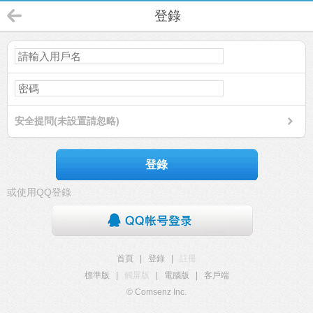
登錄
安全提問(未設置請忽略)
登錄
或使用QQ登錄
首頁
|
登錄
|
註冊
標準版
|
觸屏版
|
電腦版
|
客戶端
© Comsenz Inc.