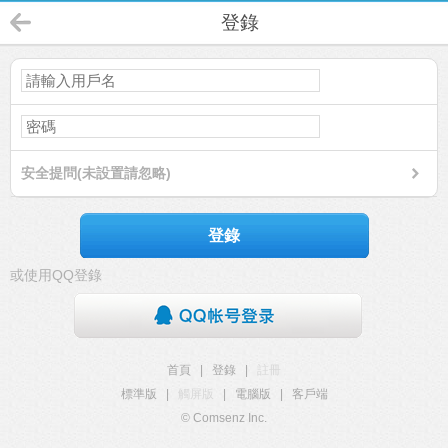
登錄
安全提問(未設置請忽略)
登錄
或使用QQ登錄
首頁
|
登錄
|
註冊
標準版
|
觸屏版
|
電腦版
|
客戶端
© Comsenz Inc.