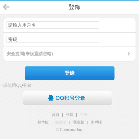
登錄
安全提問(未設置請忽略)
登錄
或使用QQ登錄
首頁
|
登錄
|
註冊
標準版
|
觸屏版
|
電腦版
|
客戶端
© Comsenz Inc.