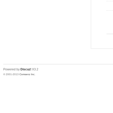
Powered by
Discuz!
X3.2
© 2001-2013
Comsenz Inc.