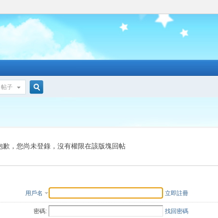
帖子
搜
索
抱歉，您尚未登錄，沒有權限在該版塊回帖
用戶名
立即註冊
密碼:
找回密碼