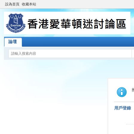
設為首頁
收藏本站
論壇
用戶登錄