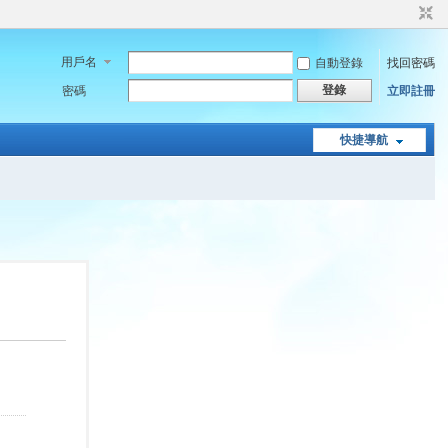
用戶名
自動登錄
找回密碼
登錄
密碼
立即註冊
快捷導航