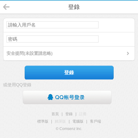
登錄
安全提問(未設置請忽略)
登錄
或使用QQ登錄
首頁
|
登錄
|
註冊
標準版
|
觸屏版
|
電腦版
|
客戶端
© Comsenz Inc.