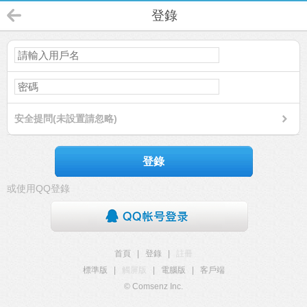
登錄
安全提問(未設置請忽略)
登錄
或使用QQ登錄
首頁
|
登錄
|
註冊
標準版
|
觸屏版
|
電腦版
|
客戶端
© Comsenz Inc.