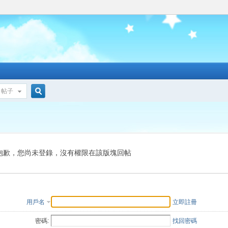
帖子
搜
索
抱歉，您尚未登錄，沒有權限在該版塊回帖
用戶名
立即註冊
密碼:
找回密碼