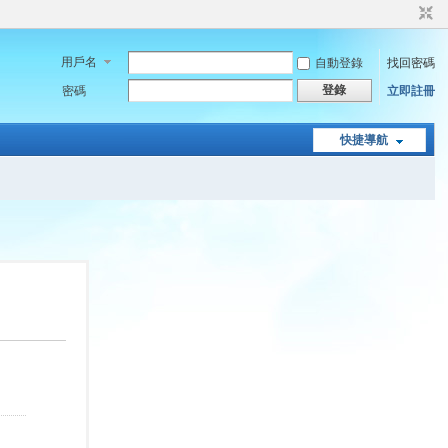
用戶名
自動登錄
找回密碼
登錄
密碼
立即註冊
快捷導航