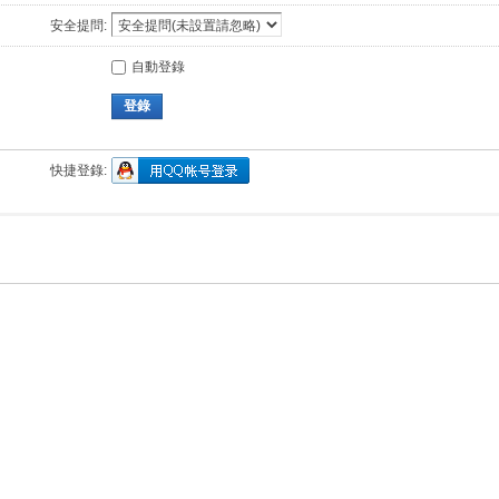
安全提問:
自動登錄
登錄
快捷登錄: