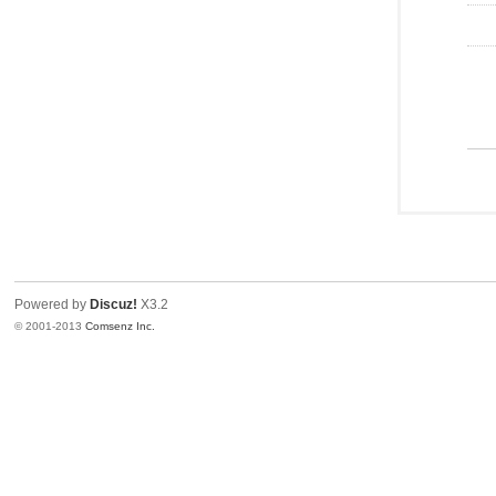
Powered by
Discuz!
X3.2
© 2001-2013
Comsenz Inc.