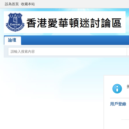
設為首頁
收藏本站
論壇
用戶登錄