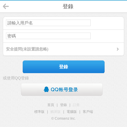
登錄
安全提問(未設置請忽略)
登錄
或使用QQ登錄
首頁
|
登錄
|
註冊
標準版
|
觸屏版
|
電腦版
|
客戶端
© Comsenz Inc.