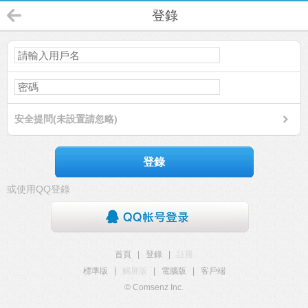
登錄
安全提問(未設置請忽略)
登錄
或使用QQ登錄
首頁
|
登錄
|
註冊
標準版
|
觸屏版
|
電腦版
|
客戶端
© Comsenz Inc.